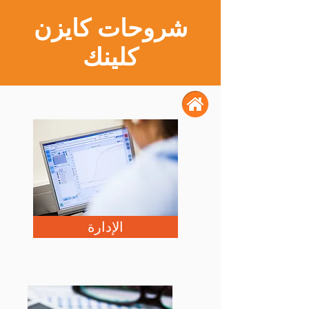
شروحات كايزن
كلينك
الإدارة